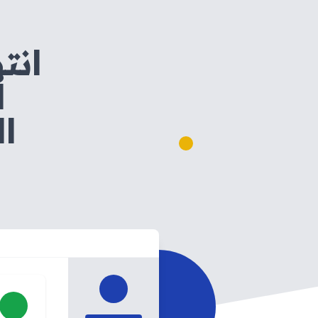
انت
ا
ال